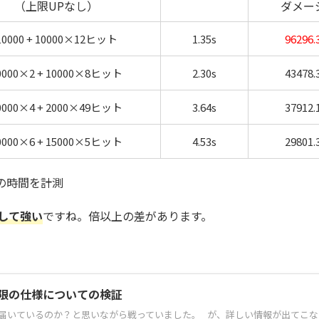
（上限UPなし）
ダメー
10000 + 10000×12ヒット
1.35s
96296.
0000×2 + 10000×8ヒット
2.30s
43478.
0000×4 + 2000×49ヒット
3.64s
37912.
0000×6 + 15000×5ヒット
4.53s
29801.
の時間を計測
して強い
ですね。倍以上の差があります。
限の仕様についての検証
上限届いているのか？と思いながら戦っていました。 が、詳しい情報が出てこ